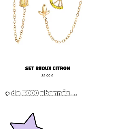
SET BIJOUX CITRON
Preço
35,00 €
+ de 5000 abonnés...