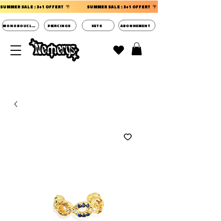
SUMMER SALE : 3+1 OFFERT  🌴                 
MONOBOUCLES
PIERCINGS
SETS
ABONNEMENT
DECOUVRIR LES POCHETTES SURPRISES BIJOUX
D'OREILLES ⭐