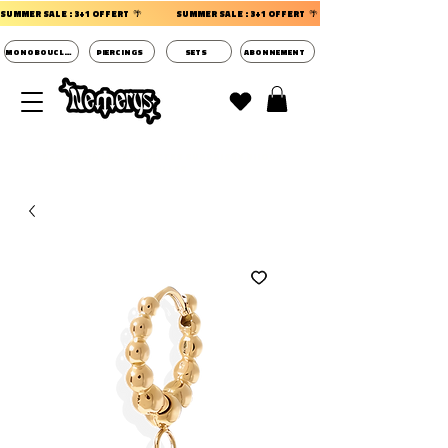
SUMMER SALE : 3+1 OFFERT  🌴                 
MONOBOUCLES
PIERCINGS
SETS
ABONNEMENT
DECOUVRIR LES POCHETTES SURPRISES BIJOUX
D'OREILLES ⭐