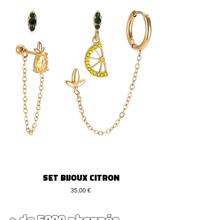
SET BIJOUX CITRON
Preço
35,00 €
+ de 5000 abonnés...