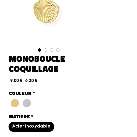
MONOBOUCLE
COQUILLAGE
Preço normal
Preço promocional
 9,00 € 
6,30 €
COULEUR
*
MATIERE
*
Acier inoxydable