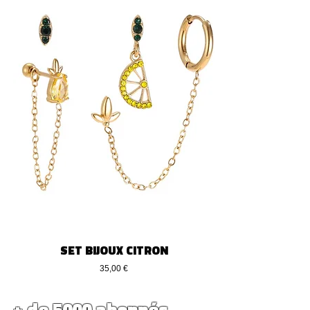
SET BIJOUX CITRON
Preço
35,00 €
+ de 5000 abonnés...