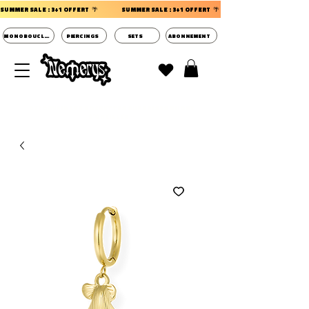
SUMMER SALE : 3+1 OFFERT  🌴                 
MONOBOUCLES
PIERCINGS
SETS
ABONNEMENT
DECOUVRIR LES POCHETTES SURPRISES BIJOUX
D'OREILLES ⭐