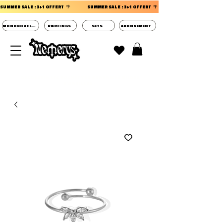
SUMMER SALE : 3+1 OFFERT  🌴                 
MONOBOUCLES
PIERCINGS
SETS
ABONNEMENT
DECOUVRIR LES POCHETTES SURPRISES BIJOUX
D'OREILLES ⭐